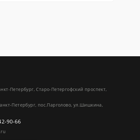
анкт-Петербург, Старо-Петергофский проспект,
анкт-Петербург, пос.Парголово, ул.Шишкина,
42-90-66
.ru