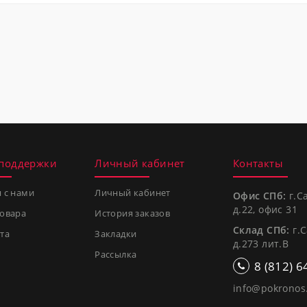
 поддержки
Личный кабинет
Контакты
я с нами
Личный кабинет
Офис СПб:
г.С
д.22, офис 31
товара
История заказов
Склад СПб:
г.С
та
Закладки
д.273 лит.В
Рассылка
8 (812) 6
info@pokronos