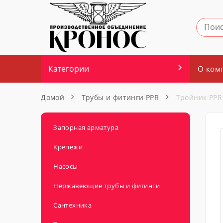
Категории
О ком
Домой
Трубы и фитинги PPR
Тройник PPR 
Запорная арматура
Крепежи
Насосы
Нержавеющие трубы и фитинги
Сантехника