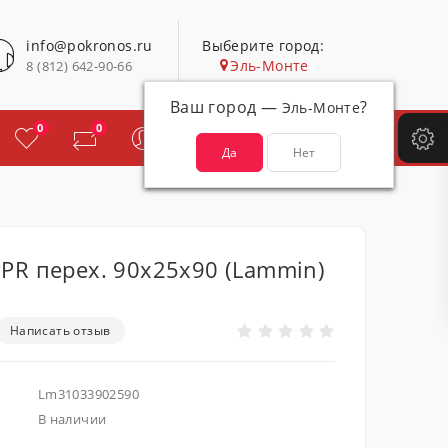
info@pokronos.ru
Выберите город:
Эль-Монте
8 (812) 642-90-66
Ваш город —
?
Эль-Монте
Корзина покупок
0
0
Товаров: 0
PR перех. 90х25х90 (Lammin)
Написать отзыв
Lm31033902590
В наличии