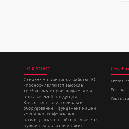
ПО КРОНОС
Служба
Основным принципом работы ПО
Связатьс
«Кронос» являются высокие
Возврат 
требования к производителям и
поставляемой продукции.
Карта сай
Качественные материалы и
оборудование – фундамент нашей
компании. Информация
размещенная на сайте не является
публичной офертой и носит