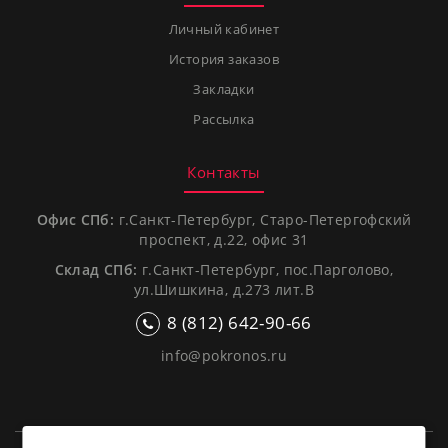
Личный кабинет
История заказов
Закладки
Рассылка
Контакты
Офис СПб:
г.Санкт-Петербург, Старо-Петергофский
проспект, д.22, офис 31
Склад СПб:
г.Санкт-Петербург, пос.Парголово,
ул.Шишкина, д.273 лит.В
8 (812) 642-90-66
info@pokronos.ru